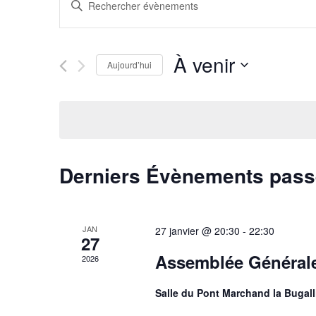
Recherche
Saisir
mot-
et
clé.
Rechercher
À venir
navigation
Aujourd’hui
Évènements
par
Sélectionnez
de
mot-
une
clé.
date.
vues
Évènements
Derniers Évènements pas
JAN
27 janvier @ 20:30
-
22:30
27
Assemblée Général
2026
Salle du Pont Marchand la Bugalli