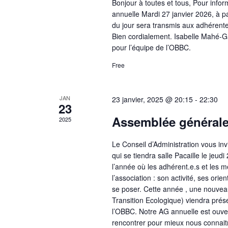
Bonjour à toutes et tous, Pour info
annuelle Mardi 27 janvier 2026, à pa
du jour sera transmis aux adhérente
Bien cordialement. Isabelle Mahé-Ga
pour l’équipe de l’OBBC.
Free
JAN
23 janvier, 2025 @ 20:15
-
22:30
23
Assemblée générale
2025
Le Conseil d’Administration vous in
qui se tiendra salle Pacaille le je
l’année où les adhérent.e.s et les
l’association : son activité, ses ori
se poser. Cette année , une nouveaut
Transition Ecologique) viendra prése
l’OBBC. Notre AG annuelle est ouver
rencontrer pour mieux nous connaitr