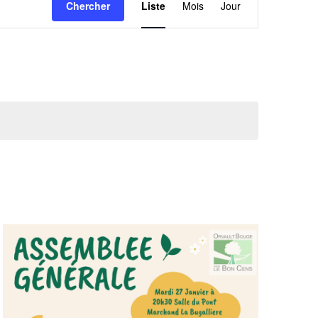
Chercher
Liste
Mois
Jour
de
vues
Évènement