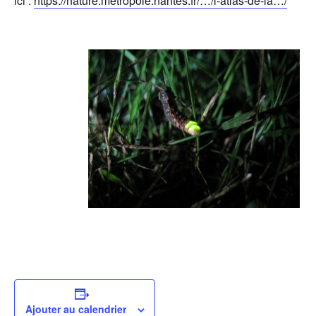
ici :
https://nature.metropole.nantes.fr/…/l-atlas-de-la…/
Ajouter au calendrier