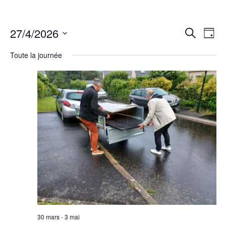
27/4/2026
Rech
Na
Recherche
Jour
Sélectionnez
de
et
Toute la journée
une
vu
date.
navig
Év
de
vues
Évèn
30 mars
-
3 mai