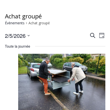
Achat groupé
Évènements
Achat groupé
2/5/2026
Rech
Na
Recherche
Jour
Sélectionnez
de
et
Toute la journée
une
vu
date.
navig
Év
de
vues
Évèn