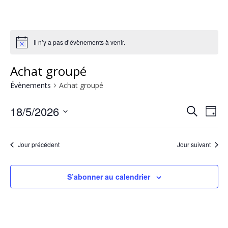
Il n’y a pas d’évènements à venir.
Achat groupé
Évènements
Achat groupé
18/5/2026
Rech
Na
Recherche
Jour
Sélectionnez
de
et
une
Jour précédent
Jour suivant
vu
date.
navig
Év
S’abonner au calendrier
de
vues