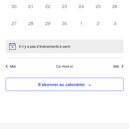
Évèn
0
0
0
0
0
0
0
20
21
22
23
24
25
26
évènement,
évènement,
évènement,
évènement,
évènement,
évènement,
évèneme
0
0
0
0
0
0
0
27
28
29
30
1
2
3
évènement,
évènement,
évènement,
évènement,
évènement,
évènement,
évènem
Il n’y a pas d’évènements à venir.
Mar
Ce mois-ci
Mai
S’abonner au calendrier