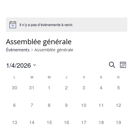
Il n’y a pas d’évènements à venir.
Assemblée générale
Évènements
Assemblée générale
1/4/2026
Rech
Na
Recherche
Mois
Sélectionnez
de
Calendrier
L
M
M
J
V
S
et
D
une
0
0
0
0
0
0
0
30
31
1
2
3
4
5
vu
date.
de
navig
évènement,
évènement,
évènement,
évènement,
évènement,
évènement,
évènem
Év
0
0
0
0
0
0
0
6
7
8
9
10
11
12
Évènements
de
évènement,
évènement,
évènement,
évènement,
évènement,
évènement,
évèneme
vues
0
0
0
0
0
0
0
13
14
15
16
17
18
19
évènement,
évènement,
évènement,
évènement,
évènement,
évènement,
évèneme