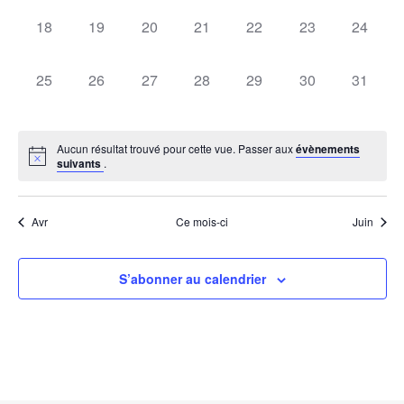
Évèn
0
0
0
0
0
0
0
18
19
20
21
22
23
24
évènement,
évènement,
évènement,
évènement,
évènement,
évènement,
évèneme
0
0
0
0
0
0
0
25
26
27
28
29
30
31
évènement,
évènement,
évènement,
évènement,
évènement,
évènement,
évèneme
Aucun résultat trouvé pour cette vue. Passer aux
évènements
suivants
.
Avr
Ce mois-ci
Juin
S’abonner au calendrier