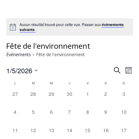
Aucun résultat trouvé pour cette vue. Passer aux
évènements
suivants
.
Fête de l'environnement
Évènements
Fête de l'environnement
1/5/2026
Rech
Na
Recherche
Mois
Sélectionnez
de
Calendrier
L
M
M
J
V
S
et
D
une
0
0
0
0
0
0
0
27
28
29
30
1
2
3
vu
date.
de
navig
évènement,
évènement,
évènement,
évènement,
évènement,
évènement,
évènem
Év
0
0
0
0
0
0
0
4
5
6
7
8
9
10
Évènements
de
évènement,
évènement,
évènement,
évènement,
évènement,
évènement,
évèneme
vues
0
0
0
0
0
0
0
11
12
13
14
15
16
17
évènement,
évènement,
évènement,
évènement,
évènement,
évènement,
évèneme