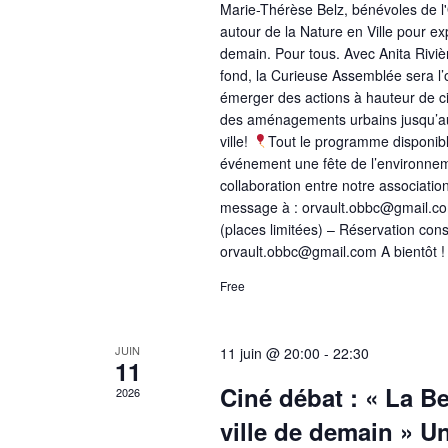
Marie-Thérèse Belz, bénévoles de
autour de la Nature en Ville pour ex
demain. Pour tous. Avec Anita Rivière
fond, la Curieuse Assemblée sera l’o
émerger des actions à hauteur de ci
des aménagements urbains jusqu’aux
ville!
Tout le programme disponibl
événement une fête de l’environnemen
collaboration entre notre association
message à : orvault.obbc@gmail.com
(places limitées) – Réservation cons
orvault.obbc@gmail.com A bientôt !
Free
JUIN
11 juin @ 20:00
-
22:30
11
Ciné débat : « La Be
2026
ville de demain » U