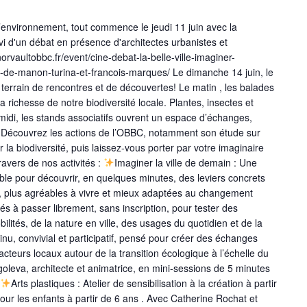
l’environnement, tout commence le jeudi 11 juin avec la
suivi d'un débat en présence d'architectes urbanistes et
orvaultobbc.fr/event/cine-debat-la-belle-ville-imaginer-
m-de-manon-turina-et-francois-marques/ Le dimanche 14 juin, le
 terrain de rencontres et de découvertes! Le matin , les balades
a richesse de notre biodiversité locale. Plantes, insectes et
-midi, les stands associatifs ouvrent un espace d’échanges,
 Découvrez les actions de l’OBBC, notamment son étude sur
r la biodiversité, puis laissez-vous porter par votre imaginaire
ravers de nos activités :
Imaginer la ville de demain : Une
ible pour découvrir, en quelques minutes, des leviers concrets
s, plus agréables à vivre et mieux adaptées au changement
tés à passer librement, sans inscription, pour tester des
bilités, de la nature en ville, des usages du quotidien et de la
tinu, convivial et participatif, pensé pour créer des échanges
acteurs locaux autour de la transition écologique à l’échelle du
ogoleva, architecte et animatrice, en mini-sessions de 5 minutes
Arts plastiques : Atelier de sensibilisation à la création à partir
our les enfants à partir de 6 ans . Avec Catherine Rochat et