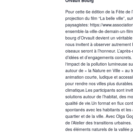
Orvault Bourg
Pour cette 6e édition de la Fête de 
projection du film “La belle ville”, 
paysagistes: https://www.association
ensemble-la-ville-de-demain-un-fil
bourg d’Orvault devient un véritable
nous invitent à observer autrement l
oiseaux seront à l’honneur. L’après
d’idées et d’engagements concrets.
l‘impact de la pollution lumineuse su
autour de « la Nature en Ville » au t
animation courte, ludique et access
pour rendre nos villes plus durable
climatique.Les participants sont invi
solutions autour de l’habitat, des mo
qualité de vie.Un format en flux con
spontanés avec les habitants et les 
quartier et de la ville. Avec Olga G
de l’Atelier des transitions urbaines.
des éléments naturels de la vallée p