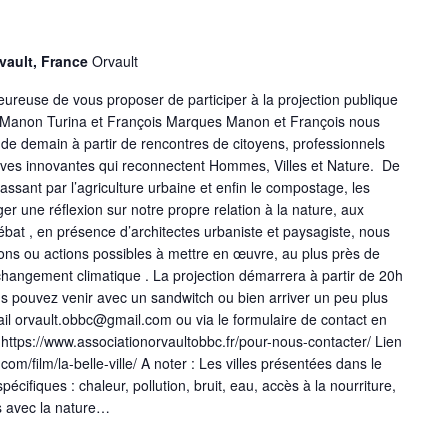
Orvault, France
Orvault
eureuse de vous proposer de participer à la projection publique
 de Manon Turina et François Marques Manon et François nous
e de demain à partir de rencontres de citoyens, professionnels
atives innovantes qui reconnectent Hommes, Villes et Nature. De
passant par l’agriculture urbaine et enfin le compostage, les
r une réflexion sur notre propre relation à la nature, aux
débat , en présence d’architectes urbaniste et paysagiste, nous
ons ou actions possibles à mettre en œuvre, au plus près de
 changement climatique . La projection démarrera à partir de 20h
ous pouvez venir avec un sandwitch ou bien arriver un peu plus
ail orvault.obbc@gmail.com ou via le formulaire de contact en
https://www.associationorvaultobbc.fr/pour-nous-contacter/ Lien
e.com/film/la-belle-ville/ A noter : Les villes présentées dans le
écifiques : chaleur, pollution, bruit, eau, accès à la nourriture,
ts avec la nature…