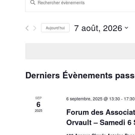
Recherche
Saisir
mot-
et
clé.
Rechercher
7 août, 2026
navigation
Aujourd’hui
Évènements
par
Sélectionnez
de
mot-
une
clé.
date.
vues
Évènements
Derniers Évènements pas
SEP
6 septembre, 2025 @ 13:30
-
17:30
6
Forum des Associati
2025
Orvault – Samedi 6