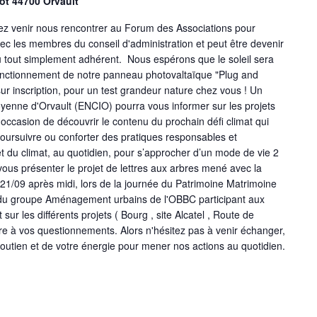
ot 44700 Orvault
 venir nous rencontrer au Forum des Associations pour
vec les membres du conseil d'administration et peut être devenir
u tout simplement adhérent. Nous espérons que le soleil sera
onctionnement de notre panneau photovaltaïque "Plug and
r inscription, pour un test grandeur nature chez vous ! Un
yenne d'Orvault (ENCIO) pourra vous informer sur les projets
l'occasion de découvrir le contenu du prochain défi climat qui
oursuivre ou conforter des pratiques responsables et
 du climat, au quotidien, pour s’approcher d’un mode de vie 2
us présenter le projet de lettres aux arbres mené avec la
/09 après midi, lors de la journée du Patrimoine Matrimoine
 du groupe Aménagement urbains de l'OBBC participant aux
sur les différents projets ( Bourg , site Alcatel , Route de
re à vos questionnements. Alors n'hésitez pas à venir échanger,
utien et de votre énergie pour mener nos actions au quotidien.