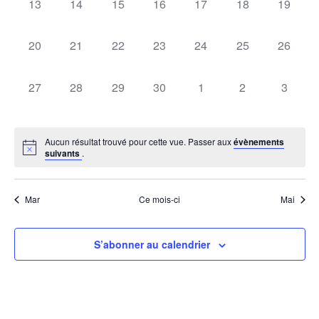
vues
0
0
0
0
0
0
0
13
14
15
16
17
18
19
évènement,
évènement,
évènement,
évènement,
évènement,
évènement,
évèneme
Évèn
0
0
0
0
0
0
0
20
21
22
23
24
25
26
évènement,
évènement,
évènement,
évènement,
évènement,
évènement,
évèneme
0
0
0
0
0
0
0
27
28
29
30
1
2
3
évènement,
évènement,
évènement,
évènement,
évènement,
évènement,
évènem
Aucun résultat trouvé pour cette vue. Passer aux
évènements
suivants
.
Mar
Ce mois-ci
Mai
S’abonner au calendrier