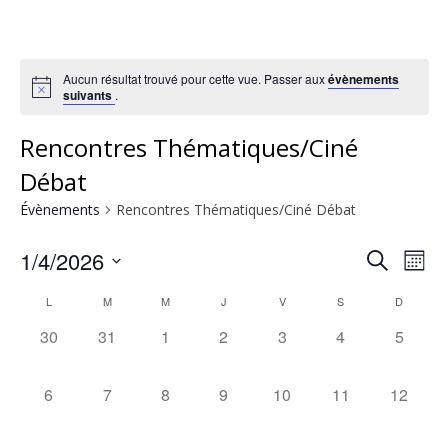
Aucun résultat trouvé pour cette vue. Passer aux
évènements
suivants
.
Rencontres Thématiques/Ciné
Débat
Évènements
Rencontres Thématiques/Ciné Débat
1/4/2026
Rech
Na
Recherche
Mois
Sélectionnez
de
Calendrier
L
M
M
J
V
S
et
D
une
0
0
0
0
0
0
0
30
31
1
2
3
4
5
vu
date.
de
navig
évènement,
évènement,
évènement,
évènement,
évènement,
évènement,
évènem
Év
0
0
0
0
0
0
0
6
7
8
9
10
11
12
Évènements
de
évènement,
évènement,
évènement,
évènement,
évènement,
évènement,
évèneme