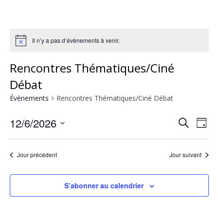
Il n’y a pas d’évènements à venir.
Rencontres Thématiques/Ciné
Débat
Évènements
Rencontres Thématiques/Ciné Débat
12/6/2026
Rech
Na
Recherche
Jour
Sélectionnez
de
et
une
Jour précédent
Jour suivant
vu
date.
navig
Év
S’abonner au calendrier
de