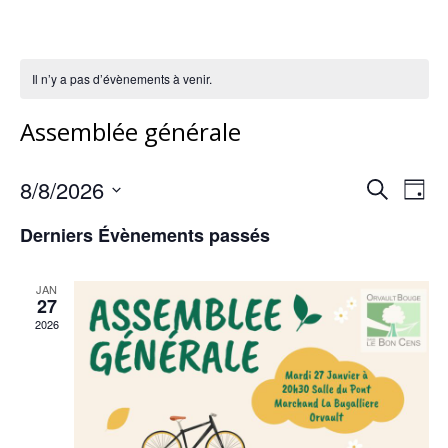
Il n’y a pas d’évènements à venir.
Assemblée générale
8/8/2026
Rech
Na
Recherche
Jour
Sélectionnez
de
Derniers Évènements passés
et
une
vu
date.
navig
JAN
27
Év
2026
de
vues
Évèn